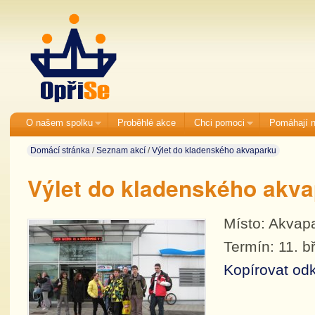
O našem spolku
Proběhlé akce
Chci pomoci
Pomáhají 
Domácí stránka
/
Seznam akcí
/
Výlet do kladenského akvaparku
Výlet do kladenského akv
Místo: Akvapa
Termín: 11. 
Kopírovat odk